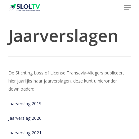
Menu
Skip
to
Close
main
Jaarverslagen
Menu
content
De Stichting Loss of License Transavia-Vliegers publiceert
hier jaarlijks haar jaarverslagen, deze kunt u hieronder
downloaden:
Jaarverslag 2019
Jaarverslag 2020
Jaarverslag 2021