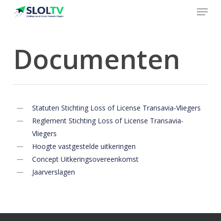
Menu
Skip
to
Close
main
Menu
content
Documenten
Statuten Stichting Loss of License Transavia-Vliegers
Reglement Stichting Loss of License Transavia-
Vliegers
Hoogte vastgestelde uitkeringen
Concept Uitkeringsovereenkomst
Jaarverslagen